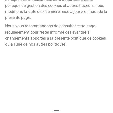
améliorer la
politique de gestion des cookies et autres traceurs, nous
fonctionnalité
modifions la date de « dernière mise à jour » en haut de la
et la
présente page.
structure du
site Web, en
Nous vous recommandons de consulter cette page
fonction de la
régulièrement pour rester informé des éventuels
manière dont
changements apportés à la présente politique de cookies
le site Web
ou à l’une de nos autres politiques.
est utilisé.
Experience
Afin que notre
site Web
fonctionne au
mieux lors de
votre visite. Si
vous refusez
ces cookies,
certaines