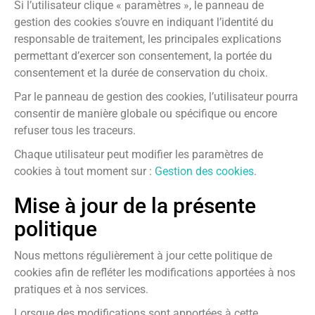
Si l’utilisateur clique « paramètres », le panneau de
gestion des cookies s’ouvre en indiquant l’identité du
responsable de traitement, les principales explications
permettant d’exercer son consentement, la portée du
consentement et la durée de conservation du choix.
Par le panneau de gestion des cookies, l’utilisateur pourra
consentir de manière globale ou spécifique ou encore
Nécessaires
refuser tous les traceurs.
Ces cookies ne
sont pas
Chaque utilisateur peut modifier les paramètres de
facultatifs. Ils
cookies à tout moment sur :
Gestion des cookies
.
sont
nécessaires au
Mise à jour de la présente
fonctionnement
politique
du site Web.
Nous mettons régulièrement à jour cette politique de
cookies afin de refléter les modifications apportées à nos
Statistiques
pratiques et à nos services.
Afin que nous
puissions
Lorsque des modifications sont apportées à cette